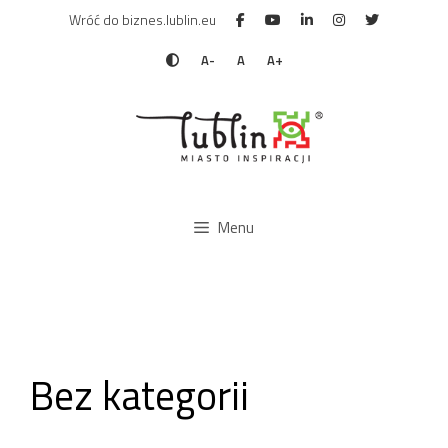
Przejdź
Wróć do biznes.lublin.eu
do
treści
A-
A
A+
Menu
Bez kategorii