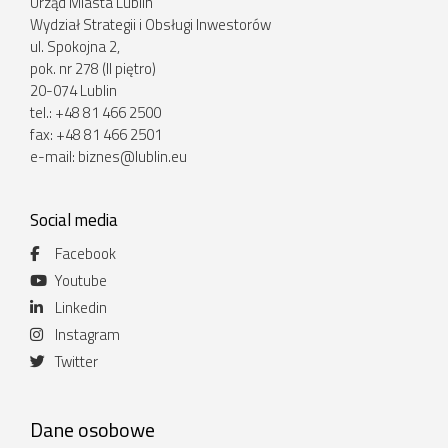
Urząd Miasta Lublin
Wydział Strategii i Obsługi Inwestorów
ul. Spokojna 2,
pok. nr 278 (II piętro)
20-074 Lublin
tel.: +48 81 466 2500
fax: +48 81 466 2501
e-mail:
biznes@lublin.eu
Social media
Facebook
Youtube
Linkedin
Instagram
Twitter
Dane osobowe