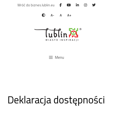
Przejdź
Wróć do biznes.lublin.eu
do
treści
A-
A
A+
Menu
Deklaracja dostępności